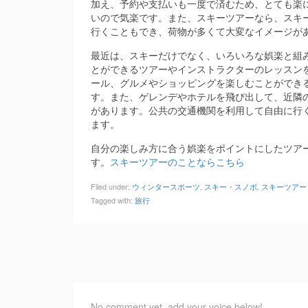
加え、予約や支払いも一度で済むため、とても楽
いので気楽です。また、スキーツアーなら、スキ
行くこともでき、荷物が多くて大変なイメージが
最近は、スキーだけでなく、いろいろな娯楽と組
とができるツアーやインストラクターのレッスン
ール、グルメやショッピングを楽しむことができ
す。また、ゲレンデやホテルを飛び出して、近隣
があります。公共の交通機関を利用して自由に行
ます。
自分の楽しみ方に合う娯楽をポイントにしたツア
す。
スキーツアーのことならこちら
Filed under:
ウィンタースポーツ
,
スキー・スノボ
,
スキーツアー
Tagged with:
旅行
No comment yet, add your voice below!