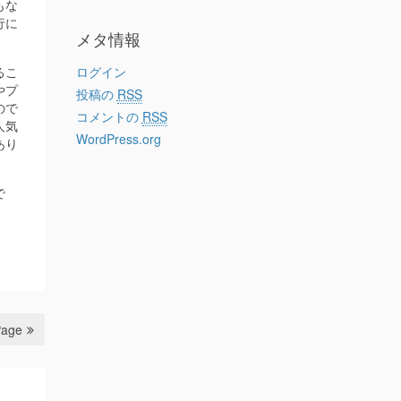
もな
行に
メタ情報
るこ
ログイン
やプ
投稿の
RSS
ので
コメントの
RSS
人気
WordPress.org
あり
で
Page