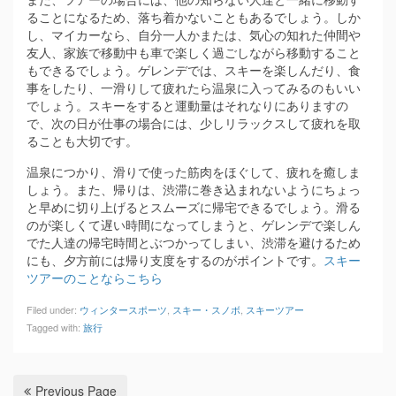
ることになるため、落ち着かないこともあるでしょう。しか
し、マイカーなら、自分一人かまたは、気心の知れた仲間や
友人、家族で移動中も車で楽しく過ごしながら移動すること
もできるでしょう。ゲレンデでは、スキーを楽しんだり、食
事をしたり、一滑りして疲れたら温泉に入ってみるのもいい
でしょう。スキーをすると運動量はそれなりにありますの
で、次の日が仕事の場合には、少しリラックスして疲れを取
ることも大切です。
温泉につかり、滑りで使った筋肉をほぐして、疲れを癒しま
しょう。また、帰りは、渋滞に巻き込まれないようにちょっ
と早めに切り上げるとスムーズに帰宅できるでしょう。滑る
のが楽しくて遅い時間になってしまうと、ゲレンデで楽しん
でた人達の帰宅時間とぶつかってしまい、渋滞を避けるため
にも、夕方前には帰り支度をするのがポイントです。
スキー
ツアーのことならこちら
Filed under:
ウィンタースポーツ
,
スキー・スノボ
,
スキーツアー
Tagged with:
旅行
Previous Page